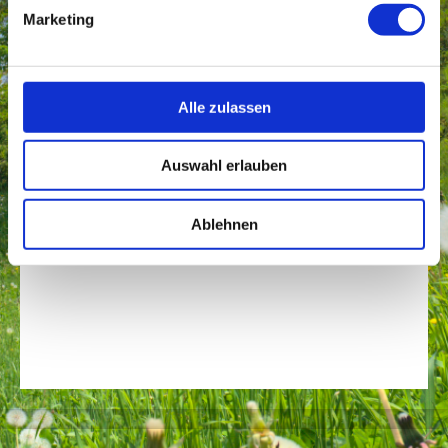
Hausarztpraxis Weiler zum Stein
Marketing
Im Hummerholz
6
71397
Leutenbach
Kontakt
Rufen Sie einfach an unter
Alle zulassen
07195 68312
Auswahl erlauben
Ablehnen