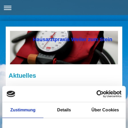
Hausarztpraxis Weiler zum Stein
Aktuelles
Sommerurlaub:
Die Praxis ist vom 30. Juli bis 21. August 2026
geschlossen.
Zustimmung
Details
Über Cookies
Vertretung in dringenden Fällen:
Praxis Dr. Schröder,
Nellmersbach, Bahnhofstr. 28, Tel. 910723
(HZV-Vertretung*)