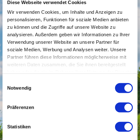
Praxis Dr. Godde
, Leutenbach, Hauptstr. 1, Tel. 3003 (HZV-
Diese Webseite verwendet Cookies
Vertretung*)
Wir verwenden Cookies, um Inhalte und Anzeigen zu
Ärztlicher Notfalldienst:
personalisieren, Funktionen für soziale Medien anbieten
Den Ärztlichen Notfalldienst erreichen Sie in ganz Deutschland
zu können und die Zugriffe auf unsere Website zu
unter der Nummer 116 117, von dort werden Sie an die zuständige
analysieren. Außerdem geben wir Informationen zu Ihrer
Notfallpraxis oder den zuständigen Hausbesuchs-Dienst
verwiesen. Falls Sie die Notfallpraxis in Winnenden direkt anrufen
Verwendung unserer Website an unsere Partner für
wollen: Tel.: 07195/9797900, für Kinder Tel.: 07195/59137000
soziale Medien, Werbung und Analysen weiter. Unsere
Partner führen diese Informationen möglicherweise mit
* Wenn Sie an der Hausarztzentrierten-Versorgung (HZV)
teilnehmen, wenden Sie sich bitte an die als "HZV-Vertretung"
weiteren Daten zusammen, die Sie ihnen bereitgestellt
markierten Ärzte.
haben oder die sie im Rahmen Ihrer Nutzung der Dienste
gesammelt haben.
Die weiteren geplanten Praxisurlaube dieses Jahr sind:
Einwilligungsauswahl
13. bis 23. Oktober Fortbildung und Herbsturlaub
Notwendig
21. bis 23. Dezember Weihnachtsurlaub
Präferenzen
Statistiken
Hier finden Sie uns